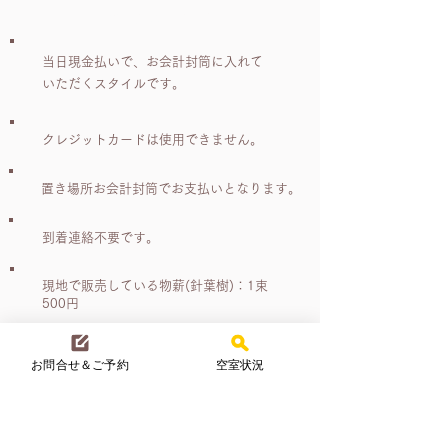
お支払い・料金
当日現金払いで、お会計封筒に入れて
いただくスタイルです。
クレジットカードは使用できません。
置き場所お会計封筒でお支払いとなります。
到着連絡不要です。
現地で販売している物薪(針葉樹)：1束
500円
木炭(BBQ用6kg)：1,000円
サウナ用紙パンツ：100円
お問合せ＆ご予約
空室状況
薪、木炭の購入予約は不要です。