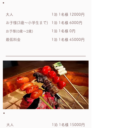
土・日曜日・祝日
weekends/holidays
大人
1泊 1名様 12000円
お子様(3歳～小学生まで)
1泊 1名様 6000円
1泊 1名様 0円
お子様(0歳～2歳)
最低料金
1泊 1名様 45000円
繁忙期
大人
1泊 1名様 15000円