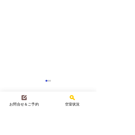
お問合せ＆ご予約
空室状況
コメント
夏真っ盛り☀️
一夏の冒険！
コメントを追加…