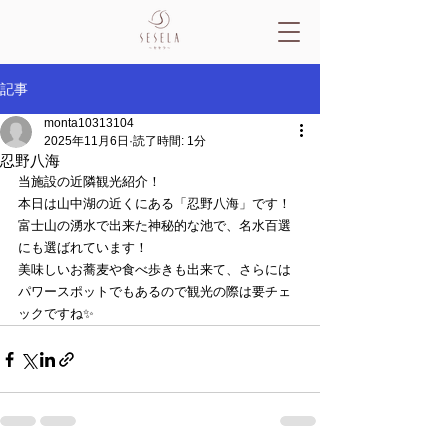
記事
monta10313104
2025年11月6日
読了時間: 1分
忍野八海
当施設の近隣観光紹介！
本日は山中湖の近くにある「忍野八海」です！
富士山の湧水で出来た神秘的な池で、名水百選
にも選ばれています！
美味しいお蕎麦や食べ歩きも出来て、さらには
パワースポットでもあるので観光の際は要チェ
ックですね✨