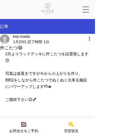
記事
koji-osada
1月20日
読了時間: 1分
外こたつ😄
2月よりウッドデッキに外こたつを設置致します
😊
写真は仮置きですが今から小上がりを作り、
BBQをしながら外こたつでぬくぬく出来る施設
にパワーアップします🫡🔥
ご期待下さい😊💕
お問合せ＆ご予約
空室状況