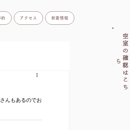
予約
アクセス
新着情報
空
室
の
確
認
は
こ
ち
ら
さんもあるのでお