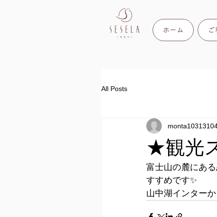
ホーム
ご
All Posts
monta1031310
★観光
富士山の麓にある
すすめです✨
山中湖インターか