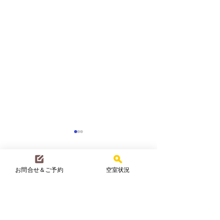
お問合せ＆ご予約
空室状況
コメント
夏真っ盛り☀️
一夏の冒険！
コメントを追加…