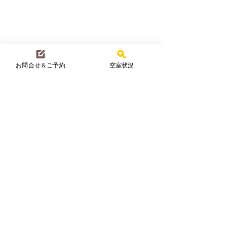
お問合せ＆ご予約
空室状況
コメント
夏真っ盛り☀️
一夏の冒険！
コメントを追加…