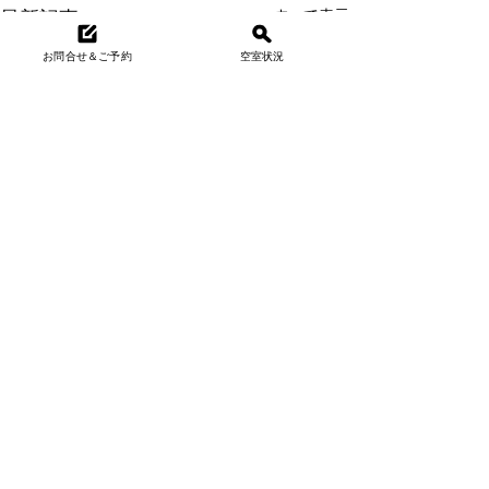
すべて表示
最新記事
お問合せ＆ご予約
空室状況
コメント
台風上陸？
台風上陸？
夏真っ盛り☀️
夏真っ盛り☀️
道志村は避暑地！
道志村は避暑地！
道志村は避暑地！
コメントを追加…