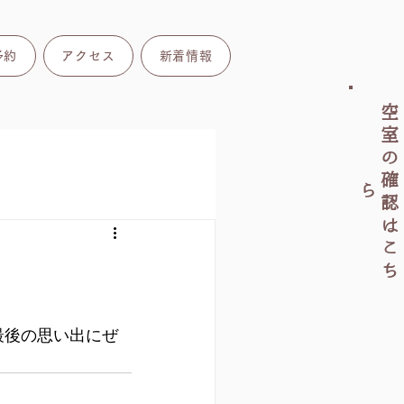
予約
アクセス
新着情報
空
室
の
確
認
は
こ
ち
ら