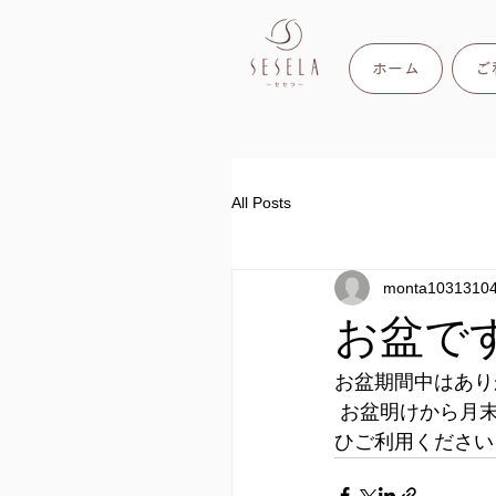
ホーム
ご
All Posts
monta1031310
お盆です
お盆期間中はあり
 お盆明けから月末まではまだご予約出来る日がありますので、夏休みの最後の思い出にぜ
ひご利用ください！