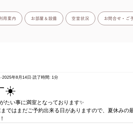
利用案内
お部屋＆設備
空室状況
お問合せ・ご
4
2025年8月14日
読了時間: 1分
☀️
がたい事に満室となっております✨
  